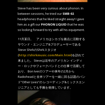
Steve has been very curious about phonon. In
between sessions, he tried our
SMB-02
headphones that he liked straight away! I gave
him as a gift our
PHONON LIQUID
that he was
so looking forward to try with all his equipment.
11月某日。 アメリカはシカゴを拠点に活動する
サウンド・エンジニア&プロデューサーである
Steve ShirkのShirkスタジオ
(
http://shirkmusic.com/Main.html
)を訪れて
来ました。 Steveは近年のアメリカン インディ
ー・ロックやフォークバンドとの仕事で活躍して
おり、 Bon Iverのツアーや来年の2月から
Radioheadと全米ツアーを一緒に回る話題のバン
ド”Other Lives”の レコーディング&ミックスエン
ジニアとしても手腕を発揮しています。