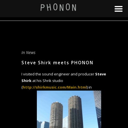
In
News
Steve Shirk meets PHONON
I visited the sound engineer and producer
Steve
Shirk
at his Shrik studio
(
http://shirkmusic.com/Main.html
) in