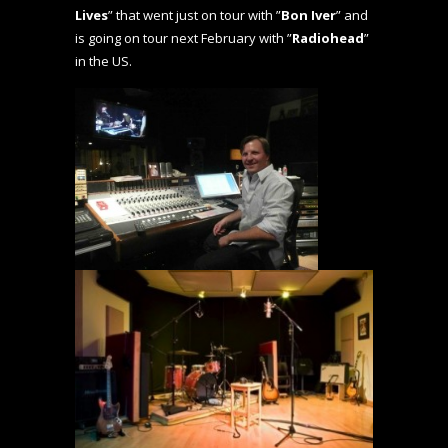
Lives
” that went just on tour with ”
Bon Iver
” and
is going on tour next February with ”
Radiohead
”
in the US.