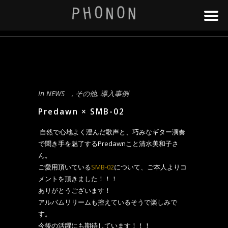
In
NEWS
,
その他
,
導入事例
Predawn × SMB-02
自然で心地よく澄んだ歌声と、巧みなギター演奏
で聞き手を魅了するPredawnこと清水美和子さ
ん。
ご愛用頂いている
SMB-02
について、ご本人よりコ
メントを頂きました！！！
ありがとうございます！
アルバムリリームも控えているそうで楽しみで
す。
今後の活躍にも期待しています！！！