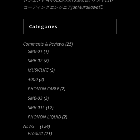
コーディングエンジニアJunMurakawa氏
Categories
Comments & Reviews
(25)
SMB-01
(1)
SMB-02
(8)
MUSICLIFE
(2)
4000
(3)
PHONON CABLE
(2)
SMB-03
(3)
SMB-01L
(12)
PHONON LIQUID
(2)
NEWS
(124)
Product
(21)