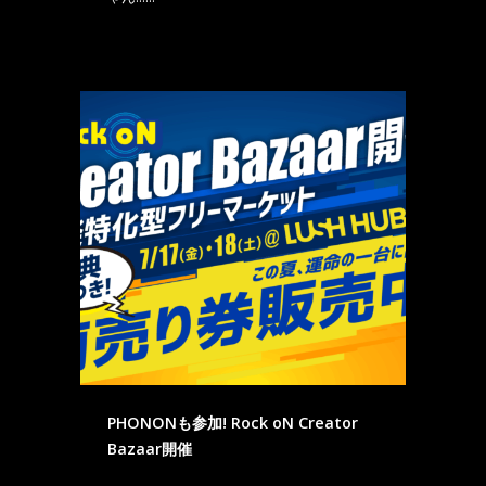
PHONONも参加! Rock oN Creator
Bazaar開催