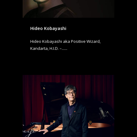
Hideo Kobayashi
Hideo Kobayashi aka Positive Wizard,
Kandarta, H.I.D. –......