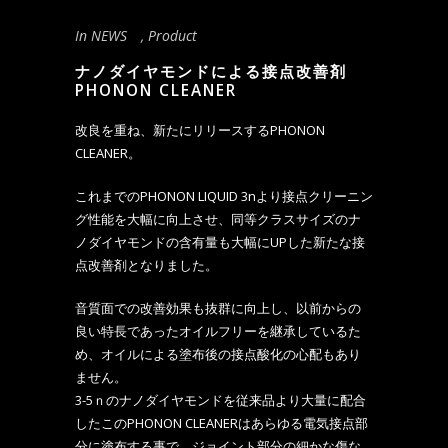
In
NEWS
,
Product
ナノダイヤモンドによる接点改善剤
PHONON CLEANER
改良を重ね、新たにリリースするPHONON
CLEANER。
これまでのPHONON LIQUID 3nより接点クリーニン
グ性能を大幅に向上させ、同等クラスサイズのナ
ノダイヤモンドの含有量も大幅にUPした新たな接
点改善剤となりました。
音質面での改善効果も抜群に向上し、以前からの
良い特長であったオイルフリーを継承しているた
め、オイルによる塗布後の接点酸化の心配もあり
ません。
3-5ｎのナノダイヤモンドを従来品より大量に配合
したこのPHONON CLEANERはあらゆる電気接点部
分に塗布する事で ジョイント部分の細かな傷な