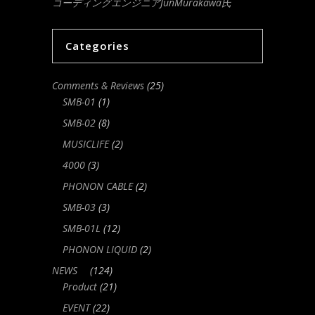
コーディングエンジニアJunMurakawa氏
Categories
Comments & Reviews
(25)
SMB-01
(1)
SMB-02
(8)
MUSICLIFE
(2)
4000
(3)
PHONON CABLE
(2)
SMB-03
(3)
SMB-01L
(12)
PHONON LIQUID
(2)
NEWS
(124)
Product
(21)
EVENT
(22)