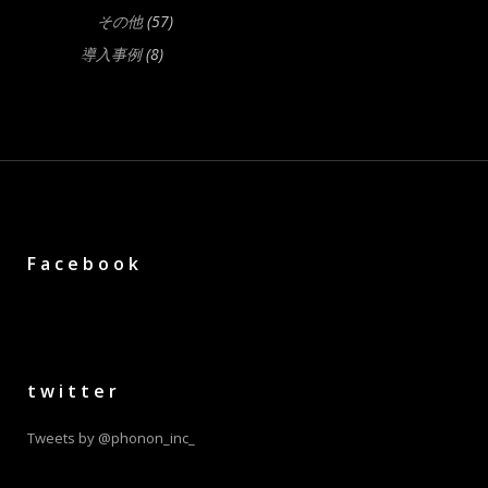
その他
(57)
導入事例
(8)
Facebook
twitter
Tweets by @phonon_inc_