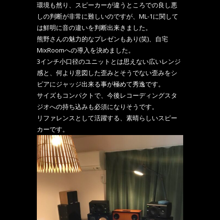
環境も然り、
スピーカーが違うところでの良し悪
しの判断が非常に難しいのです
が、ML-1に関して
は鮮明に音の違いを判断出来きました。
熊野さんの魅力的なプレゼンもあり(笑)、
自宅
MixRoomへの導入を決めました。
3インチ小口径のユニットとは思えない広いレンジ
感と、
何より意図した歪みとそうでない歪みをシ
ビアにジャッジ出来る事
が極めて秀逸です。
サイズもコンパクトで、
今後レコーディングスタ
ジオへの持ち込みも必須になりそうです。
リファレンスとして活躍する、素晴らしいスピー
カーです。