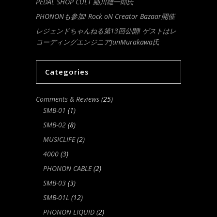
PEDAL SHOP CULT 細川雄一郎氏
PHONONも参加! Rock oN Creator Bazaar開催
レジェンドちゃんねる第13回公開! ゲストはレ
コーディングエンジニアJunMurakawa氏
Categories
Comments & Reviews
(25)
SMB-01
(1)
SMB-02
(8)
MUSICLIFE
(2)
4000
(3)
PHONON CABLE
(2)
SMB-03
(3)
SMB-01L
(12)
PHONON LIQUID
(2)