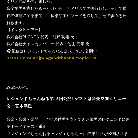
くりとお話を伺いました。
音楽業界を志したきっかけから、アメリカでの修行時代、そして現
在の体制に至るまで――多彩なエピソードを通して、その歩みを紐
解きます。
【インタビュアー】
株式会社PHONON 代表 熊野 功雄 氏
株式会社ナイスカンパニー 代表 佐山 元章 氏
🎧 配信はレジェンドちゃんねる公式HPにて公開中！
https://niceinc.jp/legendchannel/topic/118
2026-07-15
レジェンドちゃんねる第15回公開! ゲストは音楽空間クリエー
ター宮本宰氏
音楽・音響・楽器――“音”の世界を支えてきた業界のレジェンドに迫
るポッドキャスト番組
『レジェンドちゃんねる〜レジェちゃん〜』 の第15回が公開されま