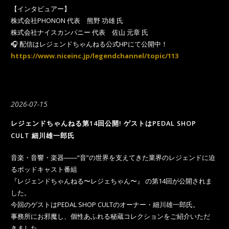
【インタビュアー】
株式会社PHONON 代表 熊野 功雄 氏
株式会社ナイスカンパニー 代表 佐山 元章 氏
🎧 配信はレジェンドちゃんねる公式HPにて公開中！
https://www.niceinc.jp/legendchannel/topic/113
2026-07-15
レジェンドちゃんねる第14回公開! ゲストはPEDAL SHOP
CULT 細川雄一郎氏
音楽・音響・楽器――“音”の世界を支えてきた業界のレジェンドに迫
るポッドキャスト番組
『レジェンドちゃんねる〜レジェちゃん〜』 の第14回が公開されま
した。
今回のゲストはPEDAL SHOP CULTのオーナー・細川雄一郎氏。
事務所にお邪魔し、個性あふれる秘蔵コレクションをご紹介いただ
きました。