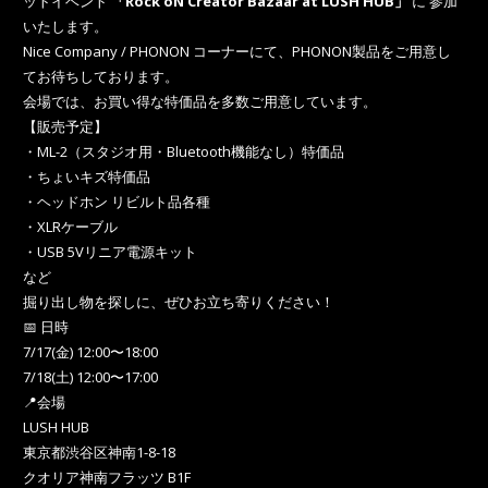
ットイベント
「Rock oN Creator Bazaar at LUSH HUB」
に 参加
いたします。
Nice Company / PHONON コーナーにて、PHONON製品をご用意し
てお待ちしております。
会場では、お買い得な特価品を多数ご用意しています。
【販売予定】
・ML-2（スタジオ用・Bluetooth機能なし）特価品
・ちょいキズ特価品
・ヘッドホン リビルト品各種
・XLRケーブル
・USB 5Vリニア電源キット
など
掘り出し物を探しに、ぜひお立ち寄りください！
📅 日時
7/17(金) 12:00〜18:00
7/18(土) 12:00〜17:00
📍会場
LUSH HUB
東京都渋谷区神南1-8-18
クオリア神南フラッツ B1F