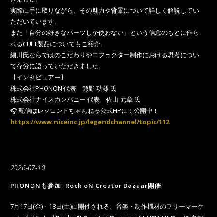
実際に手に取りながら、その魅力や背景について詳しく解説してい
ただいています。
また「自分の好きなパーツしか使わない」という信念のもとに作ら
れるCULT製品についてもご紹介。
細川氏ならではのこだわりやエフェクター制作における思考につい
て存分に語っていただきました。
【インタビュアー】
株式会社PHONON 代表 熊野 功雄 氏
株式会社ナイスカンパニー 代表 佐山 元章 氏
🎧 配信はレジェンドちゃんねる公式HPにて公開中！
https://www.niceinc.jp/legendchannel/topic/112
2026-07-10
PHONONも参加! Rock oN Creator Bazaar開催
7月17日(金)・18日(土)に開催される、音楽・制作機材のフリーマーケ