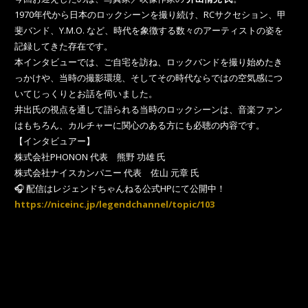
1970年代から日本のロックシーンを撮り続け、RCサクセション、甲
斐バンド、Y.M.O. など、時代を象徴する数々のアーティストの姿を
記録してきた存在です。
本インタビューでは、ご自宅を訪ね、ロックバンドを撮り始めたき
っかけや、当時の撮影環境、そしてその時代ならではの空気感につ
いてじっくりとお話を伺いました。
井出氏の視点を通して語られる当時のロックシーンは、音楽ファン
はもちろん、カルチャーに関心のある方にも必聴の内容です。
【インタビュアー】
株式会社PHONON 代表 熊野 功雄 氏
株式会社ナイスカンパニー 代表 佐山 元章 氏
🎧 配信はレジェンドちゃんねる公式HPにて公開中！
https://niceinc.jp/legendchannel/topic/103