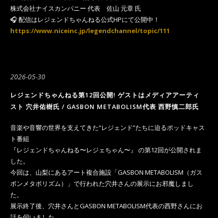
株式会社ナイスカンパニー 代表 佐山 元章 氏
🎧 配信はレジェンドちゃんねる公式HPにて公開中！
https://www.niceinc.jp/legendchannel/topic/111
2026-05-30
レジェンドちゃんねる第12回公開! ゲストはメディアアーティ
スト 穴井佑樹氏 / GASBON METABOLISM代表 西野慎二郎氏
音楽や音響の世界を支えてきた“レジェンド”たちに迫るポッドキャス
ト番組
『レジェンドちゃんねる〜レジェちゃん〜』 の第12回が公開されま
した。
今回は、山梨にあるアート複合施設「GASBON METABOLISM（ガス
ボンメタボリズム）」で行われた穴井さんの展示にお邪魔しまし
た。
展示終了後、穴井さんとGASBON METABOLISM代表の西野さんにお
話を伺いました。