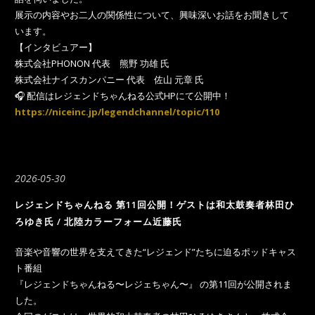
展示の内容やお二人の関係性について、興味深いお話をお聞きして
います。
【インタビュアー】
株式会社PHONON 代表 熊野 功雄 氏
株式会社ナイスカンパニー 代表 佐山 元章 氏
🎧 配信はレジェンドちゃんねる公式HPにて公開中！
https://niceinc.jp/legendchannel/topic/110
2026-05-30
レジェンドちゃんねる 第11回公開！ゲストは和太鼓奏者林田ひ
ろゆき氏 / 北陸カラーフォーム近藤氏
音楽や音響の世界を支えてきた“レジェンド”たちに迫るポッドキャス
ト番組
『レジェンドちゃんねる〜レジェちゃん〜』 の第11回が公開されま
した。