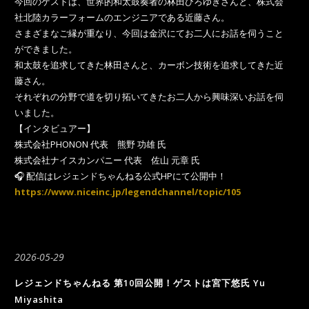
今回のゲストは、世界的和太鼓奏者の林田ひろゆきさんと、株式会
社北陸カラーフォームのエンジニアである近藤さん。
さまざまなご縁が重なり、今回は金沢にてお二人にお話を伺うこと
ができました。
和太鼓を追求してきた林田さんと、カーボン技術を追求してきた近
藤さん。
それぞれの分野で道を切り拓いてきたお二人から興味深いお話を伺
いました。
【インタビュアー】
株式会社PHONON 代表 熊野 功雄 氏
株式会社ナイスカンパニー 代表 佐山 元章 氏
🎧 配信はレジェンドちゃんねる公式HPにて公開中！
https://www.niceinc.jp/legendchannel/topic/105
2026-05-29
レジェンドちゃんねる 第10回公開！ゲストは宮下悠氏 Yu
Miyashita