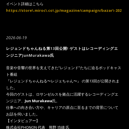
イベント詳細はこちら
https://store\.miroc\.co\.jp/magazine/campaign/bazar\-2026\-0
2026-06-19
レジェンドちゃんねる第13回公開! ゲストはレコーディングエ
ンジニアJunMurakawa氏
音楽や音響の世界を支えてきた“レジェンド”たちに迫るポッドキャス
ト番組
『レジェンドちゃんねる〜レジェちゃん〜』 の第13回が公開されま
した。
今回のゲストは、ロサンゼルスを拠点に活躍するレコーディングエ
ンジニア、
Jun Murakawa
氏。
仕事への向き合い方や、キャリアの原点に至るまでの背景について
お話を伺いました。
【インタビュアー】
株式会社PHONON 代表 熊野 功雄 氏