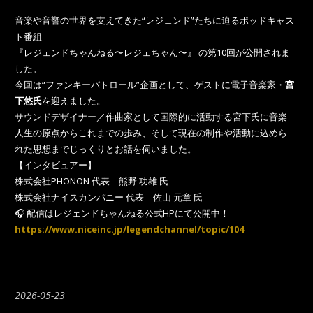
音楽や音響の世界を支えてきた“レジェンド”たちに迫るポッドキャス
ト番組
『レジェンドちゃんねる〜レジェちゃん〜』 の第10回が公開されま
した。
今回は“ファンキーパトロール”企画として、ゲストに電子音楽家・
宮
下悠氏
を迎えました。
サウンドデザイナー／作曲家として国際的に活動する宮下氏に音楽
人生の原点からこれまでの歩み、そして現在の制作や活動に込めら
れた思想までじっくりとお話を伺いました。
【インタビュアー】
株式会社PHONON 代表 熊野 功雄 氏
株式会社ナイスカンパニー 代表 佐山 元章 氏
🎧 配信はレジェンドちゃんねる公式HPにて公開中！
https://www.niceinc.jp/legendchannel/topic/104
2026-05-23