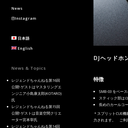
News
Instagram
日本語
English
DJヘッドホ
News & Topics
特徴
レジェンドちゃんねる第16回
公開! ゲストはマスタリングエ
SMB-
03
をベース
ンジニア小島康太郎(KOTARO)
スティ
ック部は
氏
長めのカールコー
レジェンドちゃんねる第15回
公開! ゲストは音楽空間クリエ
＊スプリットCUE機能
ーター宮本宰氏
力されます。 ご利
レジェンドちゃんねる第14回