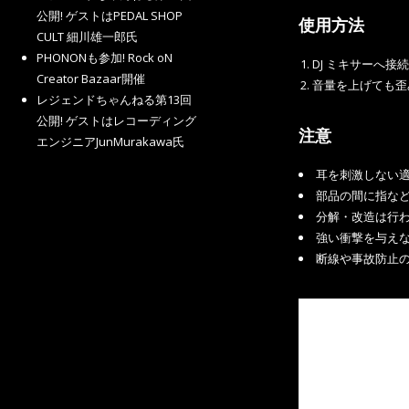
公開! ゲストはPEDAL SHOP
使用方法
CULT 細川雄一郎氏
PHONONも参加! Rock oN
DJ ミキサーへ接
Creator Bazaar開催
音量を上げても歪
レジェンドちゃんねる第13回
公開! ゲストはレコーディング
注意
エンジニアJunMurakawa氏
耳を刺激しない
部品の間に指な
分解・改造は行
強い衝撃を与え
断線や事故防止