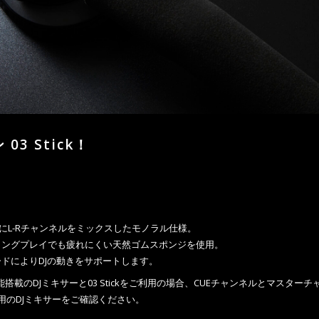
ン
03
Stick
！
にL-Rチャンネルをミックスしたモノラル仕様。
ロングプレイでも疲れにくい天然ゴムスポンジを使用。
ドによりDJの動きをサポートします。
搭載のDJミキサーと03 Stickをご
利用の場合、CUEチャンネルとマスターチ
用のDJミキサーをご確認ください。