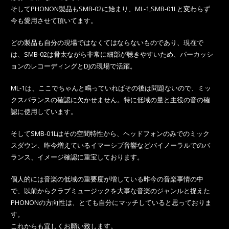
そしてPHONON製品もSMB-02に始まり、ML-1,SMB-01Lと変わらず
今も愛用させて頂いてます。
どの製品も自分の現場ではなくてはならないものであり、現在で
は、SMB-02は骨太ながら非常に細部が聴きやすいため、パーカッシ
ョンのレコーディングとDJの現場で活躍。
ML-1は、ここでちゃんと鳴っていればその後は問題ないので、ミッ
クスバランスの確認に欠かせません。特に低域の量と主役の音の確
認に使用しています。
そしてSMB-01Lはその空間特性から、ヘッドフォンのみでのミック
スダウン、昨今増えているイマーシブ音響などバイノーラルでのバ
ランス、イメージ確認に重宝しております。
個人的には音楽の低域の重要度が増している昨今の音楽事情の中
で、以前からクラブミュージックを大事な音楽のジャンルと捉えた
PHONONの方向性は、とても自分にマッチしていると思っておりま
す。
これからも宜しくお願い致します。