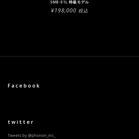
SMB-01L 特級モデル
¥
198,000
税込
Facebook
twitter
Tweets by @phonon_inc_