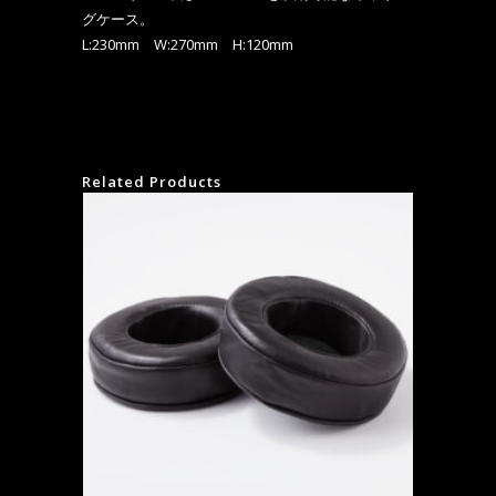
グケース。
L:230mm W:270mm H:120mm
Related Products