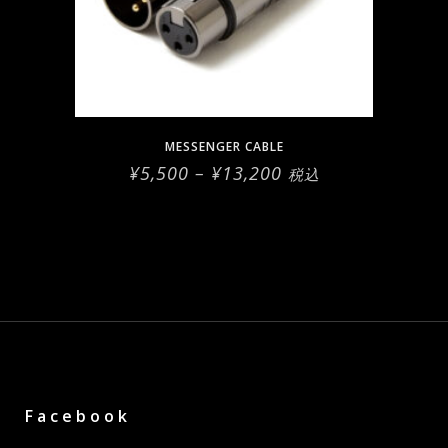
の
バ
リ
エ
ー
シ
MESSENGER CABLE
ョ
価
¥
5,500
–
¥
13,200
税込
ン
格
が
帯:
あ
¥5,500
–
り
¥13,200
ま
す。
オ
プ
シ
ョ
ン
Facebook
は