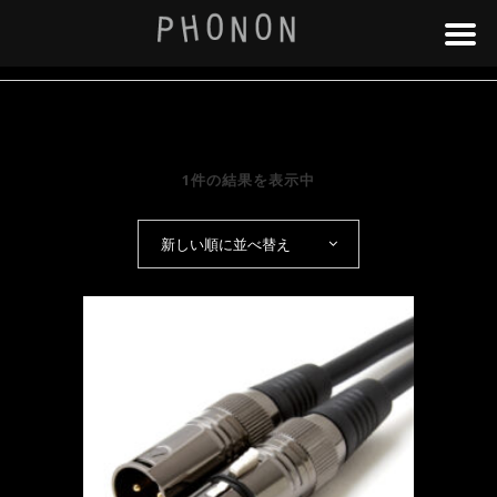
1件の結果を表示中
新しい順に並べ替え
こ
の
商
品
に
は
複
数