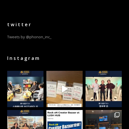
商
品
ペ
ー
twitter
ジ
か
Tweets by @phonon_inc_
ら
選
択
Instagram
で
き
ま
す