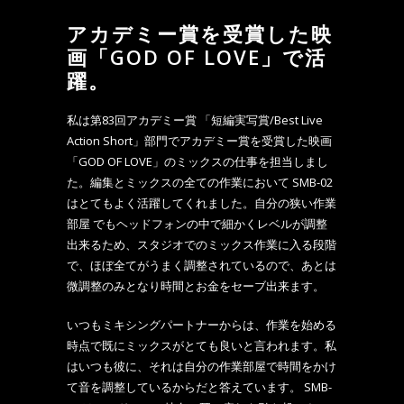
アカデミー賞を受賞した映
画「GOD OF LOVE」で活
躍。
私は第83回アカデミー賞 「短編実写賞/Best Live
Action Short」部門でアカデミー賞を受賞した映画
「GOD OF LOVE」のミックスの仕事を担当しまし
た。編集とミックスの全ての作業において SMB-02
はとてもよく活躍してくれました。自分の狭い作業
部屋 でもヘッドフォンの中で細かくレベルが調整
出来るため、スタジオでのミックス作業に入る段階
で、ほぼ全てがうまく調整されているので、あとは
微調整のみとなり時間とお金をセーブ出来ます。
いつもミキシングパートナーからは、作業を始める
時点で既にミックスがとても良いと言われます。私
はいつも彼に、それは自分の作業部屋で時間をかけ
て音を調整しているからだと答えています。 SMB-